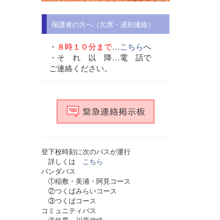
保護者の方へ（欠席・遅刻連絡）
・
８時１０分まで
…
こちら
へ
・そ れ 以 降…
電 話で
ご連絡ください。
登下校時刻に次のバスが運行
詳しくは
こちら
パンダバス
①稲敷・美浦・阿見コース
②つくばみらいコース
③つくばコース
コミュニティバス
④佐貫・川原代線