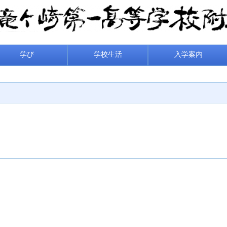
学び
学校生活
入学案内