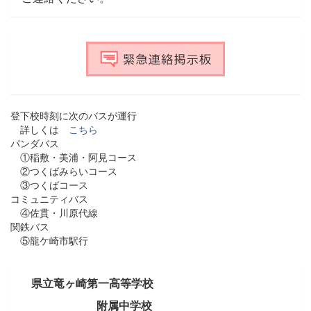
登下校時刻に次のバスが運行
詳しくは
こちら
パンダバス
①稲敷・美浦・阿見コース
②つくばみらいコース
③つくばコース
コミュニティバス
④佐貫・川原代線
関鉄バス
⑤龍ケ崎市駅行
県立竜ヶ崎第一高等学校
附属中学校