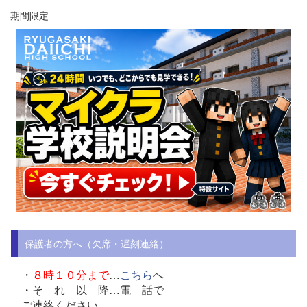
期間限定
保護者の方へ（欠席・遅刻連絡）
・
８時１０分まで
…
こちら
へ
・そ れ 以 降…
電 話で
ご連絡ください。