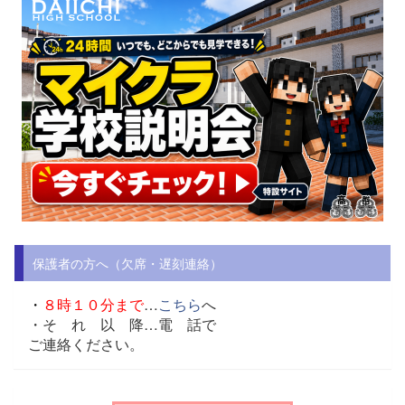
保護者の方へ（欠席・遅刻連絡）
・
８時１０分まで
…
こちら
へ
・そ れ 以 降…
電 話で
ご連絡ください。