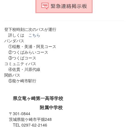
登下校時刻に次のバスが運行
詳しくは
こちら
パンダバス
①稲敷・美浦・阿見コース
②つくばみらいコース
③つくばコース
コミュニティバス
④佐貫・川原代線
関鉄バス
⑤龍ケ崎市駅行
県立竜ヶ崎第一高等学校
附属中学校
〒301-0844
茨城県龍ケ崎市平畑248
TEL 0297-62-2146